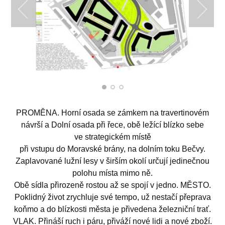
PROMĚNA. Horní osada se zámkem na travertinovém
návrší a Dolní osada při řece, obě ležící blízko sebe
ve strategickém místě
při vstupu do Moravské brány, na dolním toku Bečvy.
Zaplavované lužní lesy v širším okolí určují jedinečnou
polohu místa mimo ně.
Obě sídla přirozeně rostou až se spojí v jedno. MĚSTO.
Poklidný život zrychluje své tempo, už nestačí přeprava
koňmo a do blízkosti města je přivedena železniční trať.
VLAK. Přináší ruch i páru, přiváží nové lidi a nové zboží.