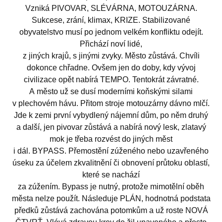
Vzniká PIVOVAR, SLÉVÁRNA, MOTOUZÁRNA.
Sukcese, zrání, klimax, KRIZE. Stabilizované
obyvatelstvo musí po jednom velkém konfliktu odejít.
Přichází noví lidé,
z jiných krajů, s jinými zvyky. Město zůstává. Chvíli
dokonce chřadne. Ovšem jen do doby, kdy vývoj
civilizace opět nabírá TEMPO. Tentokrát závratné.
A město už se dusí moderními koňskými silami
v plechovém hávu. Přitom stroje motouzárny dávno mlčí.
Jde k zemi první vybydlený nájemní dům, po něm druhý
a další, jen pivovar zůstává a nabírá nový lesk, zlatavý
mok je třeba rozvést do jiných měst
i dál. BYPASS. Přemostění zúženého nebo uzavřeného
úseku za účelem zkvalitnění či obnovení průtoku oblastí,
které se nachází
za zúžením. Bypass je nutný, protože mimotělní oběh
města nelze použít. Následuje PLÁN, hodnotná podstata
předků zůstává zachována potomkům a už roste NOVÁ