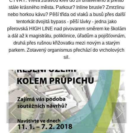
ČTVRŤ. Vlévá zdravou krev do žil unaveného a přesto
stále krásného města. Parkour? Inline brusle? Zmrzlinu
nebo horkou kávu? Pěší třída od vlaků a busů přes další
tentorkát dvojitá bypass - pěší lávky - jedna jako
přerovská HIGH LINE nad pivovarem směrem ke školám
a dál až k magistrátu, poliklinice, úřadům a pojišťovnám,
druhá přes rušnou křižovatku mezi novým a starým
parkem. Zotavený organismus přechází do vrcholových
sil.