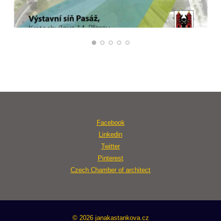
Facebook
Linkedin
Twitter
Pinterest
Czech Chamber of architect
© 2026 janakastankova.cz