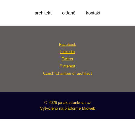
architekt
o Janě
kontakt
Facebook
Linkedin
Twitter
Pinterest
Czech Chamber of architect
© 2026 janakastankova.cz
Vytvořeno na platformě
Mioweb