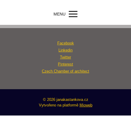
MENU
Facebook
Linkedin
Twitter
Pinterest
Czech Chamber of architect
© 2026 janakastankova.cz
Vytvořeno na platformě
Mioweb