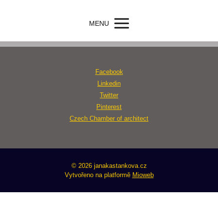
MENU
Facebook
Linkedin
Twitter
Pinterest
Czech Chamber of architect
© 2026 janakastankova.cz
Vytvořeno na platformě
Mioweb