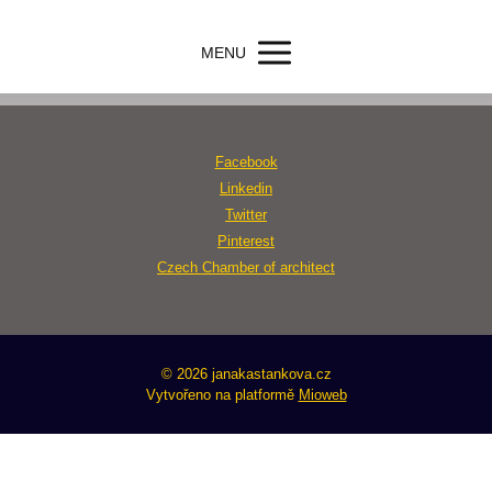
MENU
Facebook
Linkedin
Twitter
Pinterest
Czech Chamber of architect
© 2026 janakastankova.cz
Vytvořeno na platformě
Mioweb