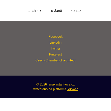
architekt
o Janě
kontakt
Facebook
Linkedin
Twitter
Pinterest
Czech Chamber of architect
© 2026 janakastankova.cz
Vytvořeno na platformě
Mioweb