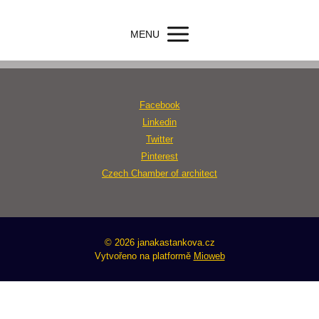
MENU
Facebook
Linkedin
Twitter
Pinterest
Czech Chamber of architect
© 2026 janakastankova.cz
Vytvořeno na platformě
Mioweb