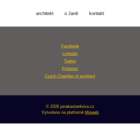
architekt
o Janě
kontakt
Facebook
Linkedin
Twitter
Pinterest
Czech Chamber of architect
© 2026 janakastankova.cz
Vytvořeno na platformě
Mioweb