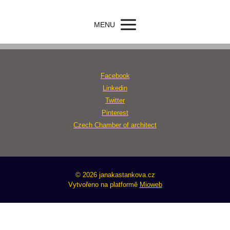
MENU
Facebook
Linkedin
Twitter
Pinterest
Czech Chamber of architect
© 2026 janakastankova.cz
Vytvořeno na platformě
Mioweb