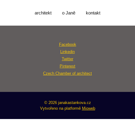
architekt
o Janě
kontakt
Facebook
Linkedin
Twitter
Pinterest
Czech Chamber of architect
© 2026 janakastankova.cz
Vytvořeno na platformě
Mioweb