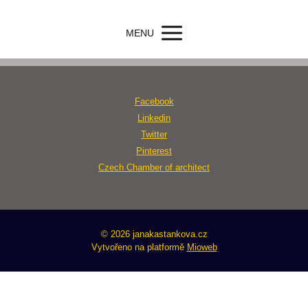
MENU
Facebook
Linkedin
Twitter
Pinterest
Czech Chamber of architect
© 2026 janakastankova.cz
Vytvořeno na platformě
Mioweb