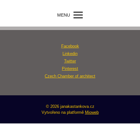
MENU
Facebook
Linkedin
Twitter
Pinterest
Czech Chamber of architect
© 2026 janakastankova.cz
Vytvořeno na platformě
Mioweb