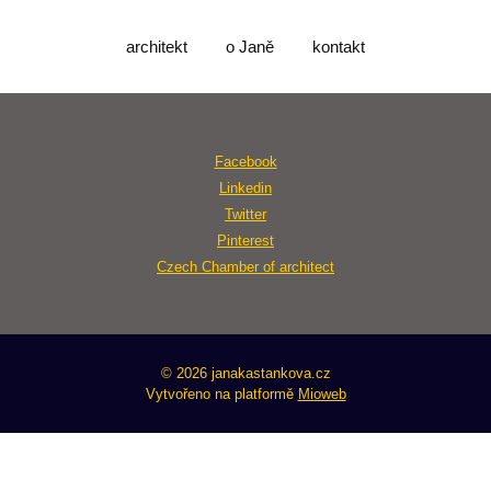
architekt
o Janě
kontakt
Facebook
Linkedin
Twitter
Pinterest
Czech Chamber of architect
© 2026 janakastankova.cz
Vytvořeno na platformě
Mioweb