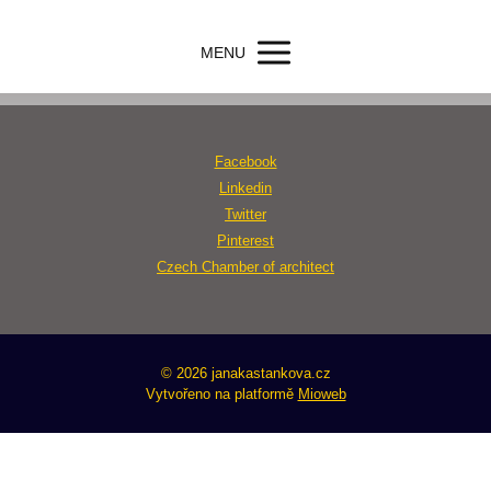
MENU
Facebook
Linkedin
Twitter
Pinterest
Czech Chamber of architect
© 2026 janakastankova.cz
Vytvořeno na platformě
Mioweb