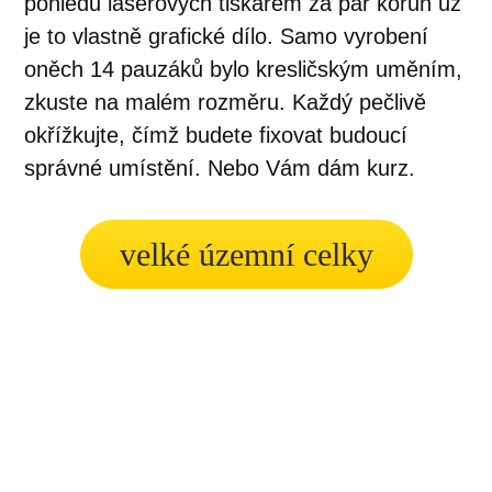
pohledu laserových tiskárem za pár korun už
je to vlastně grafické dílo. Samo vyrobení
oněch 14 pauzáků bylo kresličským uměním,
zkuste na malém rozměru. Každý pečlivě
okřížkujte, čímž budete fixovat budoucí
správné umístění. Nebo Vám dám kurz.
velké územní celky