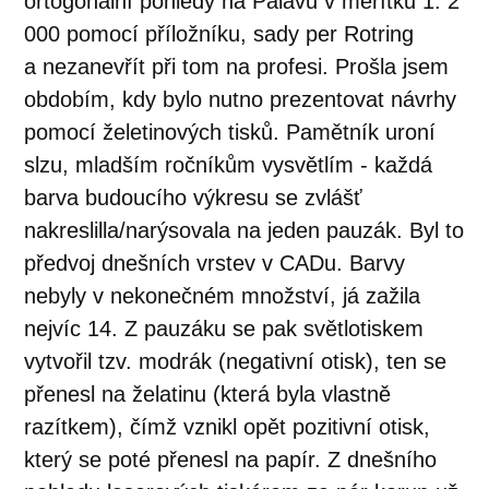
ortogonální pohledy na Pálavu v měřítku 1: 2
000 pomocí příložníku, sady per Rotring
a nezanevřít při tom na profesi. Prošla jsem
obdobím, kdy bylo nutno prezentovat návrhy
pomocí želetinových tisků. Pamětník uroní
slzu, mladším ročníkům vysvětlím - každá
barva budoucího výkresu se zvlášť
nakreslilla/narýsovala na jeden pauzák. Byl to
předvoj dnešních vrstev v CADu. Barvy
nebyly v nekonečném množství, já zažila
nejvíc 14. Z pauzáku se pak světlotiskem
vytvořil tzv. modrák (negativní otisk), ten se
přenesl na želatinu (která byla vlastně
razítkem), čímž vznikl opět pozitivní otisk,
který se poté přenesl na papír. Z dnešního