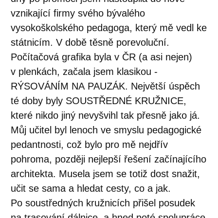
vznikající firmy svého bývalého
vysokoškolského pedagoga, který mě vedl ke
státnicím. V době těsně porevoluční.
Počítačová grafika byla v ČR (a asi nejen)
v plenkách, začala jsem klasikou -
RÝSOVÁNÍM NA PAUZÁK. Největší úspěch
té doby byly SOUSTŘEDNÉ KRUŽNICE,
které nikdo jiný nevyšvihl tak přesně jako já.
Můj učitel byl lenoch ve smyslu pedagogické
pedantnosti, což bylo pro mě nejdřív
pohroma, později nejlepší řešení začínajícího
architekta. Musela jsem se totiž dost snažit,
učit se sama a hledat cesty, co a jak.
Po soustředných kružnicích přišel posudek
na trasování dálnice, a hned poté spolupráce