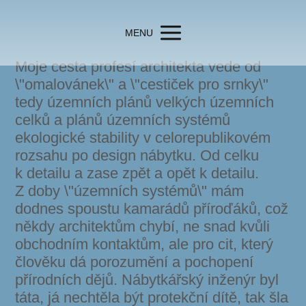
MENU
Moje cesta profesí architekta vede od
\"omalovánek\" a \"cestiček pro srnky\"
tedy územních plánů velkých územních
celků a plánů územních systémů
ekologické stability v celorepublikovém
rozsahu po design nábytku. Od celku
k detailu a zase zpět a opět k detailu.
Z doby \"územních systémů\" mám
dodnes spoustu kamarádů příroďáků, což
někdy architektům chybí, ne snad kvůli
obchodním kontaktům, ale pro cit, který
člověku dá porozumění a pochopení
přírodních dějů. Nábytkářský inženýr byl
táta, já nechtěla být protekční dítě, tak šla