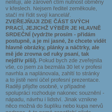
nelituji, ale zároveň ctím nutnost obměny
v křeslech. Nejsem ředitel zeměkoule,
stačí mi řídit svojí kancelář.
ZVEŘEJŇUJI ZDE ČÁST SVÝCH
PRACÍ, JEJICHŽ VÝBĚR JE HLAVNĚ
SRDEČNÍ
(vydržte prosím - přidám
postupně, a je mi jasné, že chcete vidět
hlavně obrázky, plánky a náčtrky, ale
mě jde zrovna od ruky psaní, tak
nejdřív píši).
Pokud bych zde zveřejnila
vše, co jsem za bezmála 30 let v profesi
navrhla a naplánovala, zahltí to stránky
a to jistě není účel profesní prezentace.
Raději přijďte osobně, v případné
spolupráci rozhoduje nakonec souznění -
nápadu, návrhu i lidství. Jinak vznikne
něco možná do šuplíku nebo kupa nervů