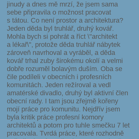
jinudy a dnes mě mrzí, že jsem sama
sebe připravila o možnost pracovat
s tátou. Co není prostor a architektura?
Jeden děda byl truhlář, druhý kovář.
Mohla bych si pohrát a říct \"architekt
a lékař\", protože děda truhlář nábytek
zároveň navrhoval a vyráběl, a děda
kovář trhal zuby širokému okolí a velmi
dobře rozuměl bolavým duším. Oba se
čile podíleli v obecních i profesních
komunitách. Jeden režíroval a vedl
amatérské divadlo, druhý byl aktivní člen
obecní rady. I tam jsou zřejmě kořeny
mojí práce pro komunitu. Nejdřív jsem
byla kritik práce profesní komory
architektů a potom pro tuhle smečku 7 let
pracovala. Tvrdá práce, které rozhodně