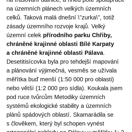
na územních plánech velkých územních
celků. Taková malá dnešní \"zurka\", totiž
zásady územního rozvoje krajů. Velký
územní celek
přírodního parku Chřiby,
chráněné krajinné oblasti Bílé Karpaty
a chráněné krajinné oblasti Pálava
.
Desetitisícovka byla pro tehdejší mapování
a plánování výjimečná, vesměs se užívala
měřítka buď menší (1:50 000 pro oblasti)
nebo větší (1:2 000 pro sídla). Koukala jsem
pod ruce tvůrcům Metodiky územních
systémů ekologické stability a územních
plánů spádových oblastí. Skamarádila se
s člověkem, který byl schopen vynést