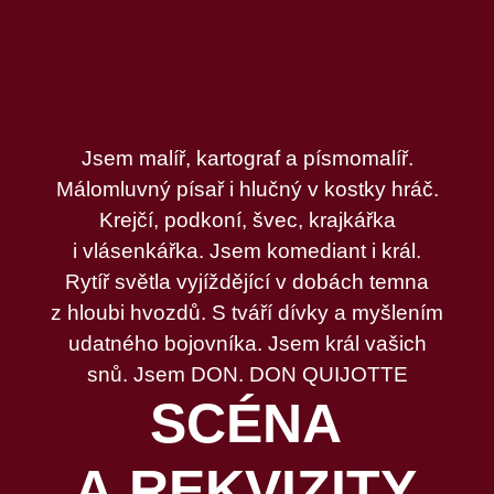
Jsem malíř, kartograf a písmomalíř.
Málomluvný písař i hlučný v kostky hráč.
Krejčí, podkoní, švec, krajkářka
i vlásenkářka. Jsem komediant i král.
Rytíř světla vyjíždějící v dobách temna
z hloubi hvozdů. S tváří dívky a myšlením
udatného bojovníka. Jsem král vašich
snů. Jsem DON. DON QUIJOTTE
SCÉNA
A REKVIZITY